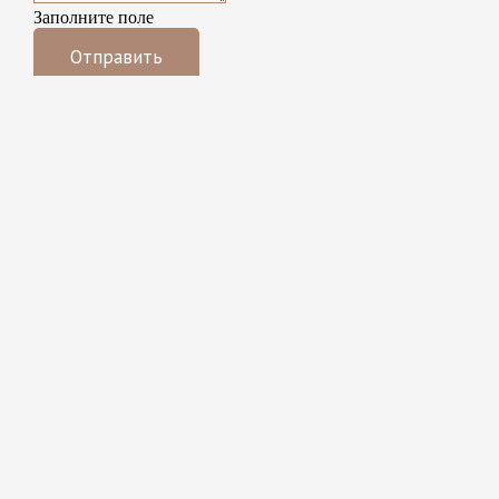
Заполните поле
Отправить
Психологическая помощь в
Таллинне
© 2026 MTÜ Psiheja
ДИЗАЙН И ПРОДВИЖЕНИЕ САЙТОВ