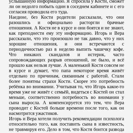
услышанную информацию. Я спросила у Кости, сможет
ли он недолго побыть один в соседнем кабинете и с его
согласия проводила его туда.
Наедине, без Кости родители рассказали, что они
разошлись и официально расторгли брачные
отношения. А Костя не в курсе и они боятся и не знают,
как преподнести ему эту информацию. Игорь и Вера
рассказали, что это произошло не так давно, что у них
хорошие отношения, и они встречаются с
периодичностью раз в неделю выпить чашечку кофе.
Что никаких скандалов и истерик, часто
сопровождающих разрыв отношений, не было, и всё
прошло как нельзя лучше. А маленький Костя совсем не
в курсе и думает, что папа некоторое время живёт
отдельно по причинам, связанным с работой. Стали
более понятны страхи Кости. Скорее это потребность
ребёнка во внимании. Учитывая то, что Игорь какое-то
время уже не живёт с семьёй, видеться с Костей он стал
меньше, соответственно потребность во внимании у
сына выросла. А компенсируется это тем, что Вера
проводит с Костей больше времени после того, как он
насмотрится ужастиков.
Игорь и Вера хотели получить рекомендации психолога
относительно того, как поставить сына в известность,
не травмируя его. Дело в том, что Костя боится развода