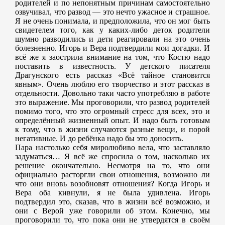
родителей и по непонятным причинам самостоятельно
озвучивал, что развод — это нечто ужасное и страшное.
Я не очень понимала, и предположила, что он мог быть
свидетелем того, как у каких-либо деток родители
шумно разводились и дети реагировали на это очень
болезненно. Игорь и Вера подтвердили мои догадки. И
всё же я заострила внимание на том, что Костю надо
поставить в известность. У детского писателя
Драгунского есть рассказ «Всё тайное становится
явным». Очень люблю его творчество и этот рассказ в
отдельности. Довольно таки часто употребляю в работе
это выражение. Мы проговорили, что развод родителей
помимо того, что это огромный стресс для всех, это и
определённый жизненный опыт. И надо быть готовым
к тому, что в жизни случаются разные вещи, и порой
негативные. И до ребёнка надо бы это доносить.
Пара настолько себя миролюбиво вела, что заставляло
задуматься… Я всё же спросила о том, насколько их
решение окончательно. Несмотря на то, что они
официально расторгли свои отношения, возможно ли
что они вновь возобновят отношения? Когда Игорь и
Вера оба кивнули, я не была удивлена. Игорь
подтвердил это, сказав, что в жизни всё возможно, и
они с Верой уже говорили об этом. Конечно, мы
проговорили то, что пока они не утвердятся в своём