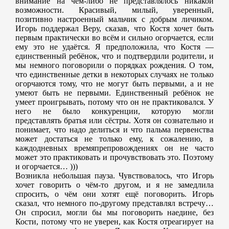
внимание на чём-либо не представлялось никакой
возможности. Красивый, милый, уверенный,
позитивно настроенный мальчик с добрым личиком.
Игорь поддержал Веру, сказав, что Костя хочет быть
первым практически во всём и сильно огорчается, если
ему это не удаётся. Я предположила, что Костя —
единственный ребёнок, что и подтвердили родители, и
мы немного поговорили о порядках рождения. О том,
что единственные детки в некоторых случаях не только
огорчаются тому, что не могут быть первыми, а и не
умеют быть не первыми. Единственный ребёнок не
умеет проигрывать, потому что он не практиковался. У
него не было конкуренции, которую могли
представлять братья или сёстры. Хотя он сознательно и
понимает, что надо делиться и что пальма первенства
может достаться не только ему, к сожалению, в
каждодневных времяпрепровождениях он не часто
может это практиковать и прочувствовать это. Поэтому
и огорчается… )))
Возникла небольшая пауза. Чувствовалось, что Игорь
хочет говорить о чём-то другом, и я не замедлила
спросить, о чём они хотят ещё поговорить. Игорь
сказал, что немного по-другому представлял встречу…
Он спросил, могли бы мы поговорить наедине, без
Кости, потому что не уверен, как Костя отреагирует на