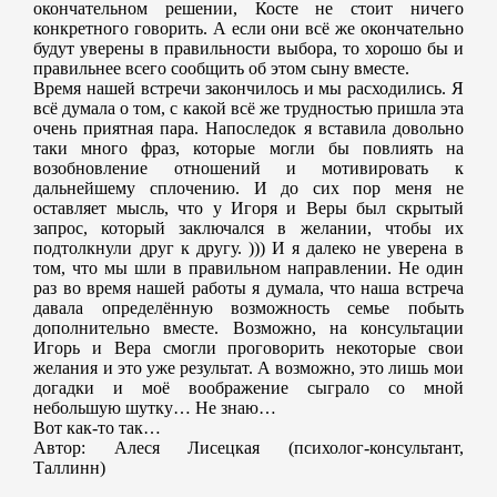
окончательном решении, Косте не стоит ничего
конкретного говорить. А если они всё же окончательно
будут уверены в правильности выбора, то хорошо бы и
правильнее всего сообщить об этом сыну вместе.
Время нашей встречи закончилось и мы расходились. Я
всё думала о том, с какой всё же трудностью пришла эта
очень приятная пара. Напоследок я вставила довольно
таки много фраз, которые могли бы повлиять на
возобновление отношений и мотивировать к
дальнейшему сплочению. И до сих пор меня не
оставляет мысль, что у Игоря и Веры был скрытый
запрос, который заключался в желании, чтобы их
подтолкнули друг к другу. ))) И я далеко не уверена в
том, что мы шли в правильном направлении. Не один
раз во время нашей работы я думала, что наша встреча
давала определённую возможность семье побыть
дополнительно вместе. Возможно, на консультации
Игорь и Вера смогли проговорить некоторые свои
желания и это уже результат. А возможно, это лишь мои
догадки и моё воображение сыграло со мной
небольшую шутку… Не знаю…
Вот как-то так…
Автор: Алеся Лисецкая (психолог-консультант,
Таллинн)