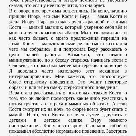
сказал, что если у неё получится, то она будет.
В оговоренное время мы встретились. На консультацию
пришли Игорь, его сын Костя и Вера — мама Кости и
жена Игоря. Пара оказалась очень красивой и с ними
Костя — милый мальчик, который уверенно себя вёл и
много и очень красиво улыбался. Мы познакомились, и
как часто бывает, с моего предложения перешли на
«ты». Костя — мальчик восьми лет не смог сказать для
чего мы собрались, и я попросила Веру рассказать о
цели нашей работы. Возможно, это немного
манипулятивно, но я беседу стараюсь начинать вести с
человека, который был менее заинтересован во встрече.
Я довольно часто использую этот механизм в
интервьюировании. Мне кажется, это способствует
более открытому поведению. Это рушит некоторые
образы и влияет на смену стереотипного поведения.
Вера стала рассказывать о некоторых страхах Кости: о
том, что он любит посмотреть какие-либо ужастики, а
потом трястись от страха в маминых объятиях. А если
Костя смотрит их на ночь, то скорее всего будет спать с
мамой. И то, что Костя не очень умеет дружить с
детками в детском садике, Веру немного
настораживает. Костя в это время был занят собой и
показывал абсолютно нормальное поведение. Заострить