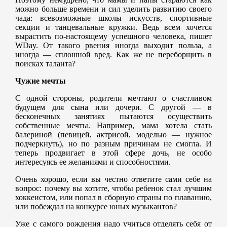
можно больше времени и сил уделить развитию своего
чада: всевозможные школы искусств, спортивные
секции и танцевальные кружки. Ведь всем хочется
вырастить по-настоящему успешного человека, пишет
WDay. От такого рвения иногда выходит польза, а
иногда — сплошной вред. Как же не переборщить в
поисках таланта?
Чужие мечты
С одной стороны, родители мечтают о счастливом
будущем для сына или дочери. С другой — в
бесконечных занятиях пытаются осуществить
собственные мечты. Например, мама хотела стать
балериной (певицей, актрисой, моделью — нужное
подчеркнуть), но по разным причинам не смогла. И
теперь продвигает в этой сфере дочь, не особо
интересуясь ее желаниями и способностями.
Очень хорошо, если вы честно ответите сами себе на
вопрос: почему вы хотите, чтобы ребенок стал лучшим
хоккеистом, или попал в сборную страны по плаванию,
или побеждал на конкурсе юных музыкантов?
Уже с самого рождения надо учиться отделять себя от