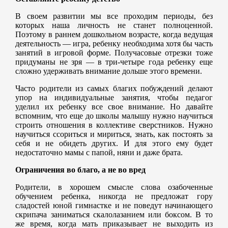
В своем развитии мы все проходим периоды, без
которых наша личность не станет полноценной.
Поэтому в раннем дошкольном возрасте, когда ведущая
деятельность — игра, ребенку необходима хотя бы часть
занятий в игровой форме. Получасовые отрезки тоже
придуманы не зря — в три-четыре года ребенку еще
сложно удерживать внимание дольше этого времени.
Часто родители из самых благих побуждений делают
упор на индивидуальные занятия, чтобы педагог
уделил их ребенку все свое внимание. Но давайте
вспомним, что еще до школы малышу нужно научиться
строить отношения в коллективе сверстников. Нужно
научиться ссориться и мириться, знать, как постоять за
себя и не обидеть других. И для этого ему будет
недостаточно мамы с папой, няни и даже брата.
Ограничения во благо, а не во вред
Родители, в хорошем смысле слова озабоченные
обучением ребенка, никогда не предложат гору
сладостей юной гимнастке и не поведут начинающего
скрипача заниматься скалолазанием или боксом. В то
же время, когда мать приказывает не выходить из