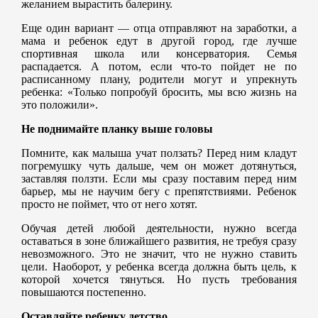
желанием вырастить балерину.
Еще один вариант — отца отправляют на заработки, а
мама и ребенок едут в другой город, где лучше
спортивная школа или консерватория. Семья
распадается. А потом, если что-то пойдет не по
расписанному плану, родители могут и упрекнуть
ребенка: «Только попробуй бросить, мы всю жизнь на
это положили».
Не поднимайте планку выше головы
Помните, как малыша учат ползать? Перед ним кладут
погремушку чуть дальше, чем он может дотянуться,
заставляя ползти. Если мы сразу поставим перед ним
барьер, мы не научим бегу с препятствиями. Ребенок
просто не поймет, что от него хотят.
Обучая детей любой деятельности, нужно всегда
оставаться в зоне ближайшего развития, не требуя сразу
невозможного. Это не значит, что не нужно ставить
цели. Наоборот, у ребенка всегда должна быть цель, к
которой хочется тянуться. Но пусть требования
повышаются постепенно.
Оставляйте ребенку детство