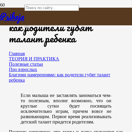
Благими намерениями:
Psiheja
как родители губят
талант ребенка
Главная
ТЕОРИЯ И ПРАКТИКА
Полезные статьи
Про взрослых
Благими намерениями: как родители губят талант
ребенка
Если малыша не заставлять заниматься чем-
то полезным, вполне возможно, что он
круглые сутки будет посвящать
исключительно играм, причем вовсе не
развивающим. Первое время реализовывать
детский талант придется родителям.
Поэтому немудрено, что мамы и папы стараются как