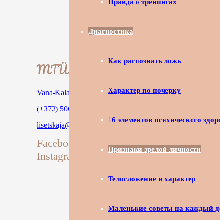
Правда о тренингах
Диагностика
Как распознать ложь
MTÜ Psiheja
Характер по почерку
Vana-Kalamaja tn 7a, 10412 Tallinn
(+372) 506 1893
16 элементов психического здор
lisetskaja@mail.ru
Facebook
Признаки зрелой личности
Instagram
Телосложение и характер
Маленькие советы на каждый д