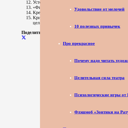
Устойчивые внутренние моральные нормы. Остро
«Философское» чувство юмора. Отношение с юмо
Удовольствие от мелочей
Креативность, не зависящая от того, чем челове
Критичное отношение к той культуре, к которо
целом, нежели одной культуры. ( Абрахам Ма
10 полезных привычек
Поделиться публикацией
Про прекрасное
Почему надо читать худож
Целительная сила театра
Психологические игры от
Флэшмоб «Зонтики на Ра