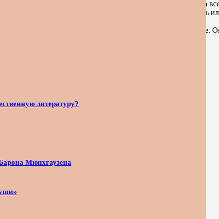
 чувствуют добро и зло: ориентированы на цели, а средства вс
ром к жизни в целом и к самому себе, но чья-то ущербность и
к занимается, и проявляющаяся во всех его действиях.
й они принадлежат: выбирается хорошее и отвергается плохое. 
слоу )
ественную литературу?
 Барона Мюнхгаузена
туши»