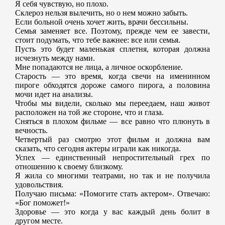
Я себя чувствую, но плохо.
Склероз нельзя вылечить, но о нем можно забыть.
Если больной очень хочет жить, врачи бессильны.
Семья заменяет все. Поэтому, прежде чем ее завести,
стоит подумать, что тебе важнее: все или семья.
Пусть это будет маленькая сплетня, которая должна
исчезнуть между нами.
Мне попадаются не лица, а личное оскорбление.
Старость — это время, когда свечи на именинном
пироге обходятся дороже самого пирога, а половина
мочи идет на анализы.
Чтобы мы видели, сколько мы переедаем, наш живот
расположен на той же стороне, что и глаза.
Сняться в плохом фильме — все равно что плюнуть в
вечность.
Четвертый раз смотрю этот фильм и должна вам
сказать, что сегодня актеры играли как никогда.
Успех — единственный непростительный грех по
отношению к своему близкому.
Я жила со многими театрами, но так и не получила
удовольствия.
Получаю письма: «Помогите стать актером». Отвечаю:
«Бог поможет!»
Здоровье — это когда у вас каждый день болит в
другом месте.