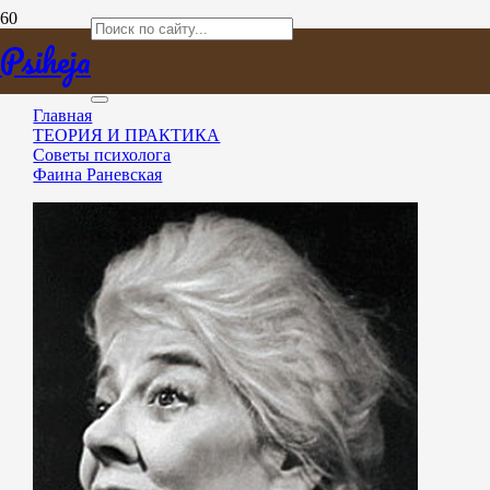
Фаина Раневская
Psiheja
Главная
ТЕОРИЯ И ПРАКТИКА
Советы психолога
Фаина Раневская