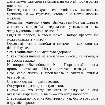
Дама может уже сама выбирать, на кого ей производить
впечатление.
Бог создал женщин красивыми, чтобы их могли любить
мужчины, и — глупыми, чтобы они могли любить
мужчин.
Женщины, конечно, умнее. Вы когда-нибудь слышали о
женщине, которая бы потеряла голову только от того,
что у мужчины красивые ноги?
Глядя на прореху в своей юбке: «Напора красоты не
может сдержать ничто!»
Орфографические ошибки в письме — как клоп на
белой блузке.
Чем я занимаюсь? Симулирую здоровье.
Я как старая пальма на вокзале — никому не нужна, а
выбросить жалко.
На вопрос: «Вы заболели, Фаина Георгиевна?» — она
привычно отвечала: «Нет, я просто так выгляжу».
Всю свою жизнь я проплавала в унитазе стилем
баттерфляй.
Спутник славы — одиночество.
Он умрет от расширения фантазии.
Сказка — это когда женился на лягушке, а она
оказалась царевной. А быль — это когда наоборот.
Я говорила долго и неубедительно, как будто говорила
о дружбе народов.