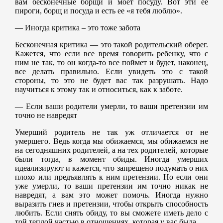
вам бесконечные борщи и моет посуду. Вот эти ее
пироги, борщ и посуда и есть ее «я тебя люблю».
— Иногда критика – это тоже забота
Бесконечная критика — это такой родительский оберег.
Кажется, что если все время говорить ребенку, что с
ним не так, то он когда-то все поймет и будет, наконец,
все делать правильно. Если увидеть это с такой
стороны, то это не будет вас так разрушать. Надо
научиться к этому так и относиться, как к заботе.
— Если ваши родители умерли, то ваши претензии им
точно не навредят
Умерший родитель не так уж отличается от не
умершего. Ведь когда мы обижаемся, мы обижаемся не
на сегодняшних родителей, а на тех родителей, которые
были тогда, в момент обиды. Иногда умерших
идеализируют и кажется, что запрещено подумать о них
плохо или предъявлять к ним претензии. Но если они
уже умерли, то ваши претензии им точно никак не
навредят, а вам это может помочь. Иногда нужно
выразить гнев и претензии, чтобы открыть способность
любить. Если снять обиду, то вы сможете иметь дело с
той теплой частью в отношениях, которая у вас была.