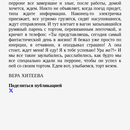
перроне все замерзшие и злые, после работы, домой
хочется, ждем. Никто не объявляет, когда поезд придет,
типа жди
те информации. Наконец-то электричка
приезжает, все угрюмо грузятся, сидят насупившиеся,
ждут отправления. И тут влетает в вагон запыхавшийся
румяный парень с тортом, перевязанным ленточкой, и
кричит в телефон: «Ты представляешь, сегодня самый
фантастический день в жизни! Я бежал уже просто по
инерции, в отчаянии, я опаздывал страшно! А она
стоит, ждет меня! Я еду! Я к тебе успеваю! Ура же?!» И
мы все такие заулыбались, расслабились, как будто мы
все специально ждали на перроне, чтобы он успел к
ней со своим тортом. Едем вот, улыбаемся, торт везем.
ВЕРА ХИТЕЕВА
Поделиться публикацией