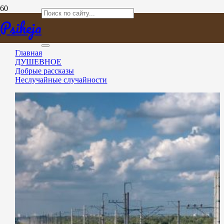
Неслучайные случайности
Psiheja
Главная
ДУШЕВНОЕ
Добрые рассказы
Неслучайные случайности